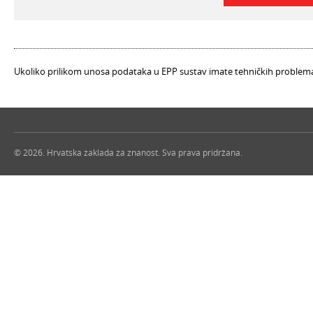
Ukoliko prilikom unosa podataka u EPP sustav imate tehničkih problema,
© 2026. Hrvatska zaklada za znanost. Sva prava pridržana.