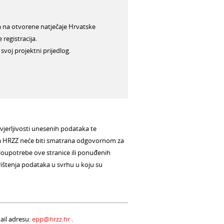
ga na otvorene natječaje Hrvatske
registracija.
e svoj projektni prijedlog.
erljivosti unesenih podataka te
 da HRZZ neće biti smatrana odgovornom za
loupotrebe ove stranice ili ponuđenih
rištenja podataka u svrhu u koju su
ail adresu:
epp@hrzz.hr
.