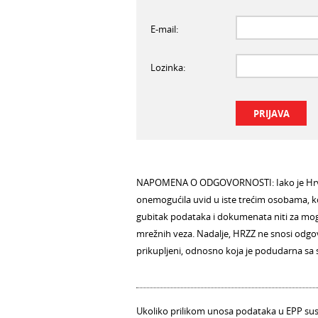
E-mail:
Lozinka:
NAPOMENA O ODGOVORNOSTI: Iako je Hrvats
onemogućila uvid u iste trećim osobama, ko
gubitak podataka i dokumenata niti za mogu
mrežnih veza. Nadalje, HRZZ ne snosi odgovo
prikupljeni, odnosno koja je podudarna sa 
Ukoliko prilikom unosa podataka u EPP sust