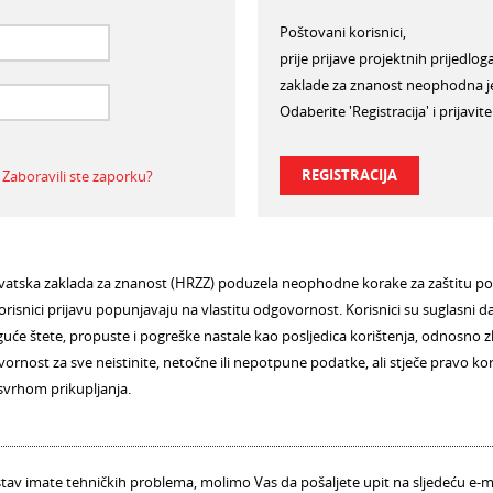
Poštovani korisnici,
prije prijave projektnih prijedlo
zaklade za znanost neophodna je 
Odaberite 'Registracija' i prijavit
REGISTRACIJA
Zaboravili ste zaporku?
ka zaklada za znanost (HRZZ) poduzela neophodne korake za zaštitu povj
risnici prijavu popunjavaju na vlastitu odgovornost. Korisnici su suglasni
će štete, propuste i pogreške nastale kao posljedica korištenja, odnosno z
rnost za sve neistinite, netočne ili nepotpune podatke, ali stječe pravo ko
svrhom prikupljanja.
av imate tehničkih problema, molimo Vas da pošaljete upit na sljedeću e-m